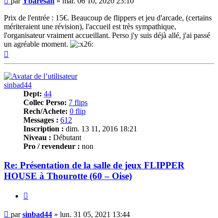
par
Ybaresan
»
mar. 06 10, 2020 23:10
Prix de l'entrée : 15€. Beaucoup de flippers et jeu d'arcade, (certains
mériteraient une révision), l'accueil est très sympathique,
l'organisateur vraiment accueillant. Perso j'y suis déjà allé, j'ai passé
un agréable moment.
Haut
sinbad44
Dept:
44
Collec Perso:
7 flips
Rech/Achete:
0 flip
Messages :
612
Inscription :
dim. 13 11, 2016 18:21
Niveau :
Débutant
Pro / revendeur :
non
Re: Présentation de la salle de jeux FLIPPER
HOUSE à Thourotte (60 – Oise)
Citer
Message
par
sinbad44
»
lun. 31 05, 2021 13:44