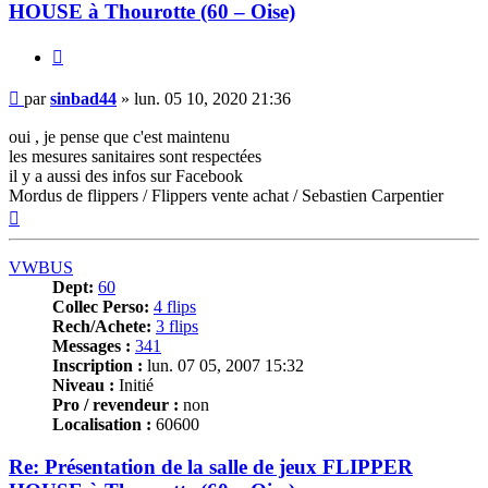
HOUSE à Thourotte (60 – Oise)
Citer
Message
par
sinbad44
»
lun. 05 10, 2020 21:36
oui , je pense que c'est maintenu
les mesures sanitaires sont respectées
il y a aussi des infos sur Facebook
Mordus de flippers / Flippers vente achat / Sebastien Carpentier
Haut
VWBUS
Dept:
60
Collec Perso:
4 flips
Rech/Achete:
3 flips
Messages :
341
Inscription :
lun. 07 05, 2007 15:32
Niveau :
Initié
Pro / revendeur :
non
Localisation :
60600
Re: Présentation de la salle de jeux FLIPPER