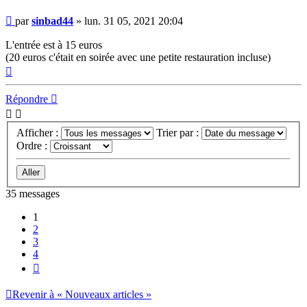
Message
par
sinbad44
»
lun. 31 05, 2021 20:04
L'entrée est à 15 euros
(20 euros c'était en soirée avec une petite restauration incluse)
Haut
Répondre
Afficher :
Trier par :
Ordre :
35 messages
1
2
3
4
Suivant
Revenir à « Nouveaux articles »