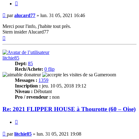
Citer
Message
par
alucard77
»
lun. 31 05, 2021 16:46
Merci pour l'info, j'habite tout près.
Stern insider Alucard77
Haut
litchie85
Dept:
85
Rech/Achete:
0 flip
Messages :
1359
Inscription :
jeu. 10 05, 2018 19:12
Niveau :
Débutant
Pro / revendeur :
non
Re: 2021 FLIPPER HOUSE à Thourotte (60 – Oise)
Citer
Message
par
litchie85
»
lun. 31 05, 2021 19:08