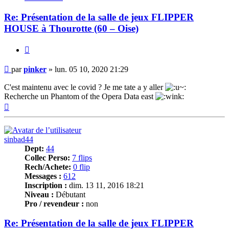
Re: Présentation de la salle de jeux FLIPPER
HOUSE à Thourotte (60 – Oise)
Citer
Message
par
pinker
»
lun. 05 10, 2020 21:29
C'est maintenu avec le covid ? Je me tate a y aller
Recherche un Phantom of the Opera Data east
Haut
sinbad44
Dept:
44
Collec Perso:
7 flips
Rech/Achete:
0 flip
Messages :
612
Inscription :
dim. 13 11, 2016 18:21
Niveau :
Débutant
Pro / revendeur :
non
Re: Présentation de la salle de jeux FLIPPER