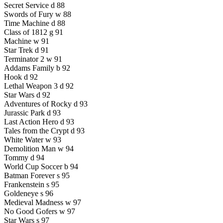
Secret Service d 88
Swords of Fury w 88
Time Machine d 88
Class of 1812 g 91
Machine w 91
Star Trek d 91
Terminator 2 w 91
Addams Family b 92
Hook d 92
Lethal Weapon 3 d 92
Star Wars d 92
Adventures of Rocky d 93
Jurassic Park d 93
Last Action Hero d 93
Tales from the Crypt d 93
White Water w 93
Demolition Man w 94
Tommy d 94
World Cup Soccer b 94
Batman Forever s 95
Frankenstein s 95
Goldeneye s 96
Medieval Madness w 97
No Good Gofers w 97
Star Wars s 97