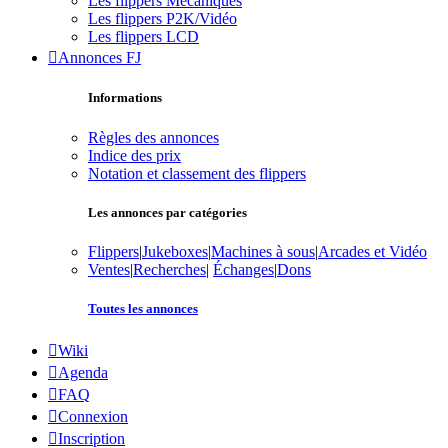
Les flippers Mécaniques
Les flippers P2K/Vidéo
Les flippers LCD
Annonces FJ
Informations
Règles des annonces
Indice des prix
Notation et classement des flippers
Les annonces par catégories
Flippers
|
Jukeboxes
|
Machines à sous
|
Arcades et Vidéo
Ventes
|
Recherches
|
Échanges
|
Dons
Toutes les annonces
Wiki
Agenda
FAQ
Connexion
Inscription