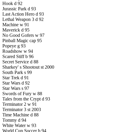
Hook d 92
Jurassic Park d 93
Last Action Hero d 93
Lethal Weapon 3 d 92
Machine w 91
Maverick d 95
No Good Gofers w 97
Pinball Magic cap 95
Popeye g 93
Roadshow w 94
Scared Stiff b 96
Secret Service d 88
Sharkey' s Shootout st 2000
South Park s 99
Star Trek d 91
Star Wars d 92
Star Wars s 97
Swords of Fury w 88
Tales from the Crypt d 93
Terminator 2 w 91
Terminator 3 st 2003
Time Machine d 88
Tommy d 94
White Water w 93
World Cup Soccer b 94