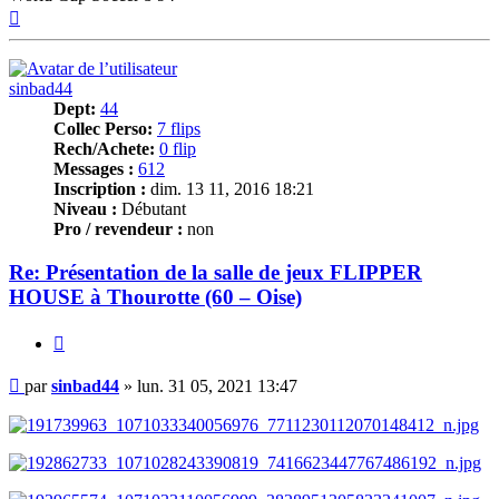
Haut
sinbad44
Dept:
44
Collec Perso:
7 flips
Rech/Achete:
0 flip
Messages :
612
Inscription :
dim. 13 11, 2016 18:21
Niveau :
Débutant
Pro / revendeur :
non
Re: Présentation de la salle de jeux FLIPPER
HOUSE à Thourotte (60 – Oise)
Citer
Message
par
sinbad44
»
lun. 31 05, 2021 13:47