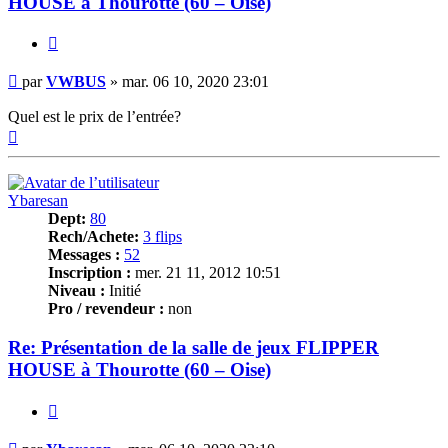
HOUSE à Thourotte (60 – Oise)
Citer
Message
par
VWBUS
»
mar. 06 10, 2020 23:01
Quel est le prix de l’entrée?
Haut
Ybaresan
Dept:
80
Rech/Achete:
3 flips
Messages :
52
Inscription :
mer. 21 11, 2012 10:51
Niveau :
Initié
Pro / revendeur :
non
Re: Présentation de la salle de jeux FLIPPER
HOUSE à Thourotte (60 – Oise)
Citer
Message