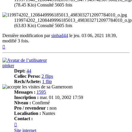
(78.45 Kio) Consulté 5605 fois
119974202_1208449996185013_4983032712097784010_o.jp
(63.83 Kio) Consulté 5605 fois
Dernière modification par
sinbad44
le jeu. 03 06, 2021 18:39,
modifié 3 fois.
Haut
pinker
Dept:
44
Collec Perso:
2 flips
Rech/Achete:
1 flip
Messages :
1595
Inscription :
mar. 01 10, 2002 17:59
Niveau :
Confirmé
Pro / revendeur :
non
Localisation :
Nantes
Contact :
Contacter
pinker
Site internet