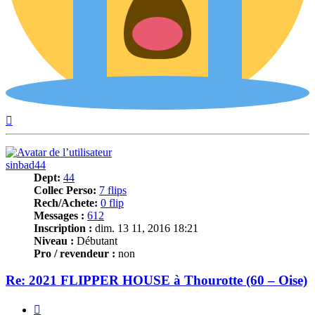
Haut
sinbad44
Dept:
44
Collec Perso:
7 flips
Rech/Achete:
0 flip
Messages :
612
Inscription :
dim. 13 11, 2016 18:21
Niveau :
Débutant
Pro / revendeur :
non
Re: 2021 FLIPPER HOUSE à Thourotte (60 – Oise)
Citer