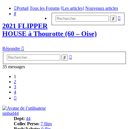
Portail
Tous les Forums
[Les articles]
Nouveaux articles
Rechercher
Rech
Recherc
avan
2021 FLIPPER
HOUSE à Thourotte (60 – Oise)
Répondre
Recherche
Rechercher
avancée
35 messages
1
2
3
4
Suivant
sinbad44
Dept:
44
Collec Perso:
7 flips
Rech/Achete:
0 flip