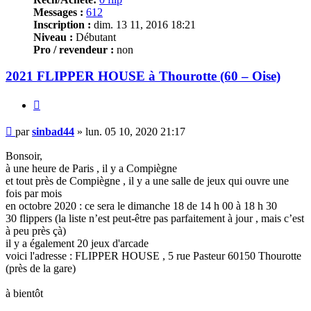
Messages :
612
Inscription :
dim. 13 11, 2016 18:21
Niveau :
Débutant
Pro / revendeur :
non
2021 FLIPPER HOUSE à Thourotte (60 – Oise)
Citer
Message
par
sinbad44
»
lun. 05 10, 2020 21:17
Bonsoir,
à une heure de Paris , il y a Compiègne
et tout près de Compiègne , il y a une salle de jeux qui ouvre une
fois par mois
en octobre 2020 : ce sera le dimanche 18 de 14 h 00 à 18 h 30
30 flippers (la liste n’est peut-être pas parfaitement à jour , mais c’est
à peu près çà)
il y a également 20 jeux d'arcade
voici l'adresse : FLIPPER HOUSE , 5 rue Pasteur 60150 Thourotte
(près de la gare)
à bientôt