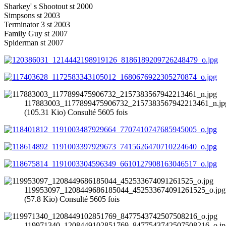
Sharkey' s Shootout st 2000
Simpsons st 2003
Terminator 3 st 2003
Family Guy st 2007
Spiderman st 2007
117883003_1177899475906732_2157383567942213461_n.jp
(105.31 Kio) Consulté 5605 fois
119953097_1208449686185044_452533674091261525_o.jpg
(57.8 Kio) Consulté 5605 fois
119971340_1208449102851769_8477543742507508216_o.jp