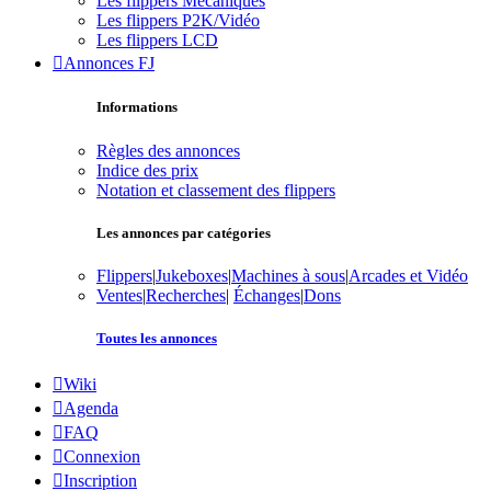
Les flippers Mécaniques
Les flippers P2K/Vidéo
Les flippers LCD
Annonces FJ
Informations
Règles des annonces
Indice des prix
Notation et classement des flippers
Les annonces par catégories
Flippers
|
Jukeboxes
|
Machines à sous
|
Arcades et Vidéo
Ventes
|
Recherches
|
Échanges
|
Dons
Toutes les annonces
Wiki
Agenda
FAQ
Connexion
Inscription