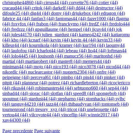
christophe44860 (44)
cirrus44 (44)
corvette76 (44)
cotier (44)
cracaud44 (44)
critok (44)
darkelf (44)
dd44 (44)
destructor (44)
difoule25 (44)
dig44 (44)
domy (44)
drjukebox (44)
edragon (44)
fabrice 44 (44)
fanfan3 (44)
fantomas44 (44)
fazer1000 (44)
flagma
(44)
foxyfox (44)
frabon (44)
franckymo (44)
fredZ (44)
fredolo444
(44)
fredzzz (44)
gpguillaume (44)
hempel (44)
jjcuv44 (44)
jok
(44)
jules44170 (44)
julien_stardust (44)
kameo4242 (44)
katiaromu
(44)
kbo (44)
kcnarf (44)
kevin (44)
kevin 44 (44)
kevin33 (44)
killeur44 (44)
kournikola (44)
kramer (44)
kur194 (44)
laoumy44
(44)
laulofou (44)
lcharlot44 (44)
lebeau (44)
lio44 (44)
loftman44
(44)
lolo4445 (44)
louisonb (44)
manucz56 (44)
maritonhd (44)
martial (44)
martiarobert (44)
master8 (44)
memers44 (44)
miniman44 (44)
mojo (44)
nico193 (44)
nico3078 (44)
nicod44 (44)
nikordlc (44)
nuclearcastor (44)
nuggets2304 (44)
onfre (44)
peipeigne (44)
perceval61 (44)
pimbo (44)
pin44 (44)
pinker (44)
pitpit (44)
planneur (44)
potrez (44)
richardlebreton (44)
ricocjericco
(44)
rikus44 (44)
robinmasters44 (44)
sebtuono660 (44)
sep44 (44)
sinbad44 (44)
siorac (44)
slotfan (44)
speed8 (44)
spongebob (44)
spoutnut (44)
stardust44 (44)
stepharno (44)
stomhacks (44)
sylbc
(44)
tanguy44210 (44)
tazz44 (44)
thibaudyvan (44)
tontonseb (44)
tournenrond (44)
tresory_xyz (44)
tricot (44)
unebrouette (44)
vertou44 (44)
vilcoyote44 (44)
vinceflip (44)
winnie2017 (44)
xav44300 (44)
Page precedente
Page suivante