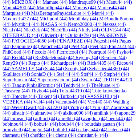
(44)
MIKBOX (44)
Mamate (44)
Mandraque99 (44)
Manu44 (44)
Manu44300 (44)
Manuflipp44 (44)
Marcos (44)
Marcos44 (44)
Marquise (44)
MasBretagnePaysdeLoire (44)
Mat44 (44)
MaximeL427 (44)
Michpoul (44)
Mobilplay (44)
MrBoudinPomme
(44)
Mystik44 (44)
NASAS (44)
Nemo20000 (44)
Nexsss (44)
Nical (44)
Nico3ck (44)
NicoFlip (44)
Nindy (44)
OLIVE44 (44)
OTHEBAUD (44)
Olivier8 (44)
Ouloul+79 (44)
PASSIONNE
(44)
PATOCHE44850 (44)
PENAREZE (44)
Pagoshi (44)
Pagus
(44)
Papouille (44)
Patoche44 (44)
PeB (44)
Peet (44)
Phil2323 (44)
PhilGood (44)
Piccolo (44)
Pierrotcool (44)
Pourquoi (44)
Psyko44
(44)
Red44 (44)
RedSkeleton44 (44)
Rejemy (44)
Remlem (44)
Reny29 (44)
Repio (44)
Richardpat44 (44)
Rick4485 (44)
Ricou44
(44)
SAMELLY (44)
SJ44 (44)
Scooty (44)
Sebastien44360 (44)
Skullface (44)
SoniaD (44)
Stef 44 (44)
Stef44 (44)
Steph44 (44)
Superhuman (44)
Supermegalodon (44)
Swan (44)
TEDDY44320
(44)
TanguyPinballPornic (44)
Teddy44 (44)
TheNurse (44)
Theasreg (44)
Thybo44 (44)
Tofxl44310 (44)
Toto kravtchenko
(44)
Totoche (44)
Triker (44)
Turbo44 (44)
VASSEUR (44)
VEBEKA (44)
Val44 (44)
Valentin-M (44)
Vec440 (44)
Waitling
(44)
WelshDwarf (44)
XJ220 (44)
Yorky (44)
Yun (44)
Zoomzoom
(44)
alistair (44)
almaviva (44)
alxlion000 (44)
amilink (44)
apone29
(44)
arneau (44)
arthurl (44)
aurelhh (44)
avigdor (44)
benk44 (44)
bobinou44 (44)
bobu44 (44)
boub44 (44)
bourdais gaetan (44)
brunybell (44)
bugui (44)
bulin61 (44)
calagan44 (44)
catena (44)
chameau (44)
chefdor (44)
chene (44)
christian44 (44)