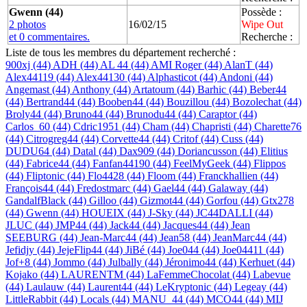
Gwenn (44)
Possède :
2 photos
16/02/15
Wipe Out
et 0 commentaires.
Recherche :
Liste de tous les membres du département recherché :
900xj (44)
ADH (44)
AL 44 (44)
AMI Roger (44)
AlanT (44)
Alex44119 (44)
Alex44130 (44)
Alphasticot (44)
Andoni (44)
Angemast (44)
Anthony (44)
Artatoum (44)
Barhic (44)
Beber44
(44)
Bertrand44 (44)
Booben44 (44)
Bouzillou (44)
Bozolechat (44)
Broly44 (44)
Bruno44 (44)
Brunodu44 (44)
Caraptor (44)
Carlos_60 (44)
Cdric1951 (44)
Cham (44)
Chapristi (44)
Charette76
(44)
Citrogreg44 (44)
Corvette44 (44)
Critof (44)
Cuss (44)
DUDU64 (44)
Datal (44)
Dax909 (44)
Doriancusson (44)
Elitius
(44)
Fabrice44 (44)
Fanfan44190 (44)
FeelMyGeek (44)
Flippos
(44)
Fliptonic (44)
Flo4428 (44)
Floom (44)
Franckhallien (44)
François44 (44)
Fredostmarc (44)
Gael44 (44)
Galaway (44)
GandalfBlack (44)
Gilloo (44)
Gizmot44 (44)
Gorfou (44)
Gtx278
(44)
Gwenn (44)
HOUEIX (44)
J-Sky (44)
JC44DALLI (44)
JLUC (44)
JMP44 (44)
Jack44 (44)
Jacques44 (44)
Jean
SEEBURG (44)
Jean-Marc44 (44)
Jean58 (44)
JeanMarc44 (44)
Jefidjy (44)
JejeFlip44 (44)
JiBé (44)
Joe044 (44)
Joe04411 (44)
Jof+8 (44)
Jommo (44)
Julbally (44)
Jéronimo44 (44)
Kerhuet (44)
Kojako (44)
LAURENTM (44)
LaFemmeChocolat (44)
Labevue
(44)
Laulauw (44)
Laurent44 (44)
LeKryptonic (44)
Legeay (44)
LittleRabbit (44)
Locals (44)
MANU_44 (44)
MCO44 (44)
MIJ