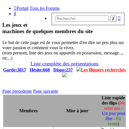
Portail
Tous les Forums
Rechercher
Rech
Recherc
avan
Les jeux et
machines de quelques membres du site
Le but de cette page est de vous permettre d'en dire un peu plus sur
votre passion et comment vous la vivez.
(nom prenom, liste des jeux ou appareils en possession, message...,
etc...)
Liste complète des présentations
Garde:3817
Hésite:668
Dispo:237
Les flippers recherchés
Page precedente
Page suivante
Liste rapide
des flips
(
Ne
vend pas
-
Membres
Mise à jour
Un jour peut
être
-
En
vente
)