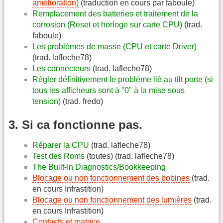
amélioration)
(traduction en cours par faboule)
Remplacement des batteries et traitement de la
corrosion (Reset et horloge sur carte CPU)
(trad.
faboule)
Les problèmes de masse (CPU et carte Driver)
(trad. lafleche78)
Les connecteurs
(trad. lafleche78)
Régler définitivement le problème lié au tilt porte (si
tous les afficheurs sont à "0" à la mise sous
tension)
(trad. fredo)
3. Si ca fonctionne pas.
Réparer la CPU
(trad. lafleche78)
Test des Roms
(toutes) (trad. lafleche78)
The Built-In Diagnostics/Bookkeeping
Blocage ou non fonctionnement des bobines
(trad.
en cours Infrastition)
Blocage ou non fonctionnement des lumières
(trad.
en cours Infrastition)
Contacts et matrice