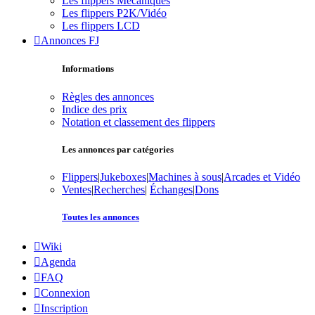
Les flippers Mécaniques
Les flippers P2K/Vidéo
Les flippers LCD
Annonces FJ
Informations
Règles des annonces
Indice des prix
Notation et classement des flippers
Les annonces par catégories
Flippers
|
Jukeboxes
|
Machines à sous
|
Arcades et Vidéo
Ventes
|
Recherches
|
Échanges
|
Dons
Toutes les annonces
Wiki
Agenda
FAQ
Connexion
Inscription