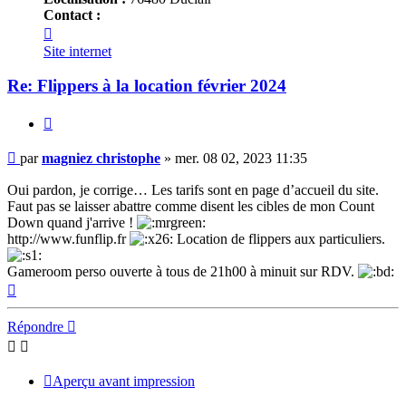
Contact :
Contacter
magniez
Site internet
christophe
Re: Flippers à la location février 2024
Citer
Message
par
magniez christophe
»
mer. 08 02, 2023 11:35
Oui pardon, je corrige… Les tarifs sont en page d’accueil du site.
Faut pas se laisser abattre comme disent les cibles de mon Count
Down quand j'arrive !
http://www.funflip.fr
Location de flippers aux particuliers.
Gameroom perso ouverte à tous de 21h00 à minuit sur RDV.
Haut
Répondre
Aperçu avant impression