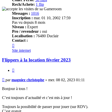
Rech/Achete:
1 flip
Messages :
1016
Inscription :
mar. 01 10, 2002 17:59
Pas vu depuis 8 mois
Niveau :
Expert
Pro / revendeur :
oui
Localisation :
76480 Duclair
Contact :
Contacter
magniez
Site internet
christophe
Flippers à la location février 2023
Citer
Message
par
magniez christophe
»
mer. 08 02, 2023 01:11
Bonjour à tous !
C’est toujours d’actualité et c’est mis à jour !
Toujours la possibilité de passer pour jouer (sur RDV).
C’est gratuit.