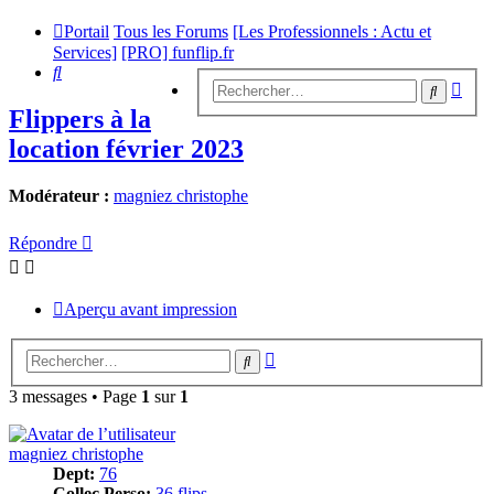
Portail
Tous les Forums
[Les Professionnels : Actu et
Services]
[PRO] funflip.fr
Rechercher
Rech
Recherc
avan
Flippers à la
location février 2023
Modérateur :
magniez christophe
Répondre
Aperçu avant impression
Recherche
Rechercher
avancée
3 messages • Page
1
sur
1
magniez christophe
Dept:
76
Collec Perso:
36 flips