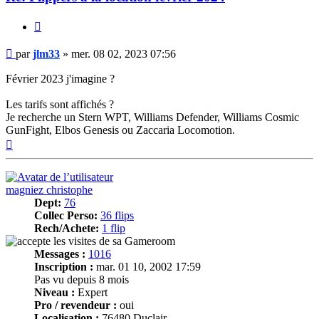
Citer
Message
par
jlm33
»
mer. 08 02, 2023 07:56
Février 2023 j'imagine ?
Les tarifs sont affichés ?
Je recherche un Stern WPT, Williams Defender, Williams Cosmic
GunFight, Elbos Genesis ou Zaccaria Locomotion.
Haut
magniez christophe
Dept:
76
Collec Perso:
36 flips
Rech/Achete:
1 flip
Messages :
1016
Inscription :
mar. 01 10, 2002 17:59
Pas vu depuis 8 mois
Niveau :
Expert
Pro / revendeur :
oui
Localisation :
76480 Duclair