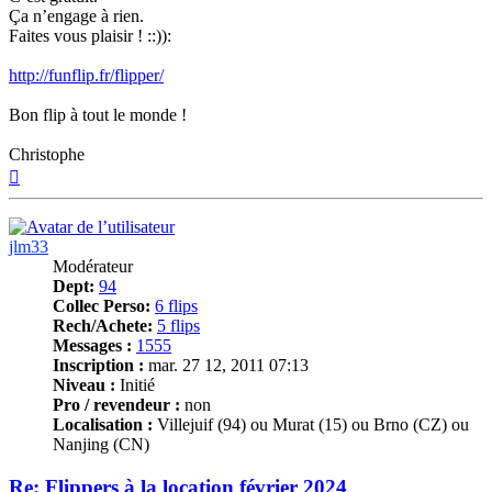
Ça n’engage à rien.
Faites vous plaisir ! ::)):
http://funflip.fr/flipper/
Bon flip à tout le monde !
Christophe
Haut
jlm33
Modérateur
Dept:
94
Collec Perso:
6 flips
Rech/Achete:
5 flips
Messages :
1555
Inscription :
mar. 27 12, 2011 07:13
Niveau :
Initié
Pro / revendeur :
non
Localisation :
Villejuif (94) ou Murat (15) ou Brno (CZ) ou
Nanjing (CN)
Re: Flippers à la location février 2024