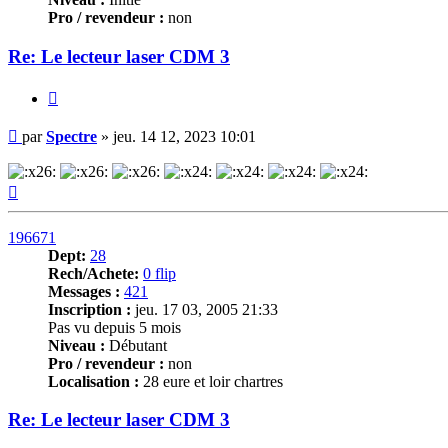
Pro / revendeur :
non
Re: Le lecteur laser CDM 3
Citer
Message
par
Spectre
»
jeu. 14 12, 2023 10:01
Haut
196671
Dept:
28
Rech/Achete:
0 flip
Messages :
421
Inscription :
jeu. 17 03, 2005 21:33
Pas vu depuis 5 mois
Niveau :
Débutant
Pro / revendeur :
non
Localisation :
28 eure et loir chartres
Re: Le lecteur laser CDM 3