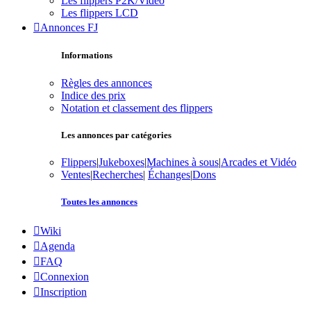
Les flippers P2K/Vidéo
Les flippers LCD
Annonces FJ
Informations
Règles des annonces
Indice des prix
Notation et classement des flippers
Les annonces par catégories
Flippers
|
Jukeboxes
|
Machines à sous
|
Arcades et Vidéo
Ventes
|
Recherches
|
Échanges
|
Dons
Toutes les annonces
Wiki
Agenda
FAQ
Connexion
Inscription