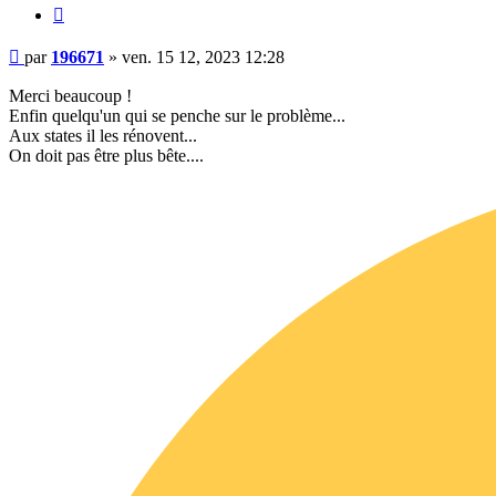
Citer
Message
par
196671
»
ven. 15 12, 2023 12:28
Merci beaucoup !
Enfin quelqu'un qui se penche sur le problème...
Aux states il les rénovent...
On doit pas être plus bête....