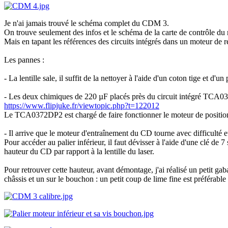
Je n'ai jamais trouvé le schéma complet du CDM 3.
On trouve seulement des infos et le schéma de la carte de contrôle d
Mais en tapant les références des circuits intégrés dans un moteur de r
Les pannes :
- La lentille sale, il suffit de la nettoyer à l'aide d'un coton tige et d'
- Les deux chimiques de 220 µF placés près du circuit intégré TCA037
https://www.flipjuke.fr/viewtopic.php?t=122012
Le TCA0372DP2 est chargé de faire fonctionner le moteur de positionn
- Il arrive que le moteur d'entraînement du CD tourne avec difficulté et q
Pour accéder au palier inférieur, il faut dévisser à l'aide d'une clé d
hauteur du CD par rapport à la lentille du laser.
Pour retrouver cette hauteur, avant démontage, j'ai réalisé un petit gab
châssis et un sur le bouchon : un petit coup de lime fine est préférable 