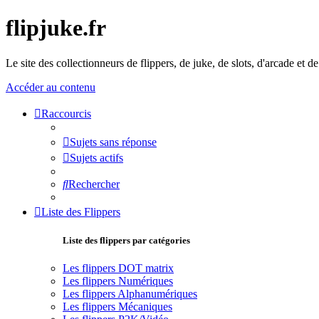
flipjuke.fr
Le site des collectionneurs de flippers, de juke, de slots, d'arcade et d
Accéder au contenu
Raccourcis
Sujets sans réponse
Sujets actifs
Rechercher
Liste des Flippers
Liste des flippers par catégories
Les flippers DOT matrix
Les flippers Numériques
Les flippers Alphanumériques
Les flippers Mécaniques