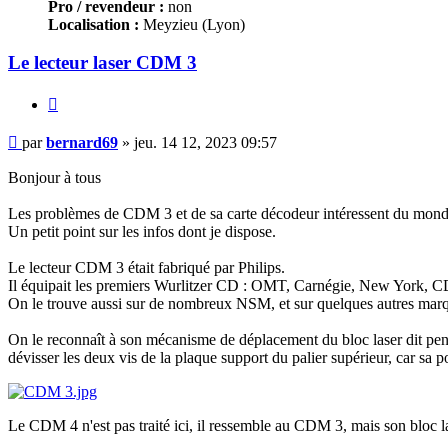
Pro / revendeur :
non
Localisation :
Meyzieu (Lyon)
Le lecteur laser CDM 3
Citer
Message
par
bernard69
»
jeu. 14 12, 2023 09:57
Bonjour à tous
Les problèmes de CDM 3 et de sa carte décodeur intéressent du mond
Un petit point sur les infos dont je dispose.
Le lecteur CDM 3 était fabriqué par Philips.
Il équipait les premiers Wurlitzer CD : OMT, Carnégie, New York, CD
On le trouve aussi sur de nombreux NSM, et sur quelques autres mar
On le reconnaît à son mécanisme de déplacement du bloc laser dit pendu
dévisser les deux vis de la plaque support du palier supérieur, car sa 
Le CDM 4 n'est pas traité ici, il ressemble au CDM 3, mais son bloc la