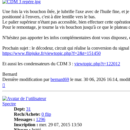
Une fois la vis bouchon ôtée, je lubrifie l'axe avec de l'huile fine, et je
positionné à l'envers, c'est à dire lentille vers le bas.
Le palier supérieur n'étant pas accessible, bien effectuer cette opératio
Pour le remontage, je tourne la vis bouchon jusqu'à ce que le plateau 
N'hésitez pas apporter les infos complémentaires dont vous disposez, e
Prochain sujet : le décodeur, circuit qui réalise la conversion du sign
https://www.flipjuke.fr/viewtopic.php?f=2&t=151450
Et aussi les condensateurs du CDM 3 :
viewtopic.php?t=122012
Bernard
Dernière modification par
bernard69
le mar. 30 06, 2026 16:14, modifi
Haut
Spectre
Dept:
31
Rech/Achete:
0 flip
Messages :
1296
Inscription :
mer. 29 07, 2015 13:50
Niveau :
Initié