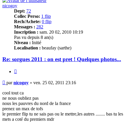
nicogoy
Dept:
72
Collec Perso:
1 flip
Rech/Achete:
0 flip
Messages :
282
Inscription :
sam. 20 02, 2010 10:19
Pas vu depuis 8 an(s)
Niveau :
Initié
Localisation :
beaufay (sarthe)
Re: sorgues 2011 : on est pret ! Quelques photos...
Citer
Message
par
nicogoy
»
ven. 25 02, 2011 23:16
cool tout ca
ne nous oubliez pas
nous les pauvres du nord de la france
prenez un max de tofs
le premier flip tu ne sais pas ou le mettre,les autres ........ bas tu les
mets a coté du premiers mdr