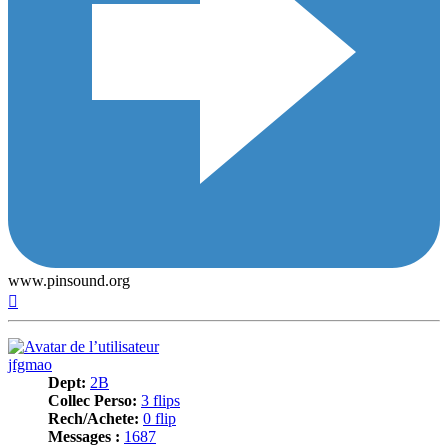
www.pinsound.org
Haut
jfgmao
Dept:
2B
Collec Perso:
3 flips
Rech/Achete:
0 flip
Messages :
1687