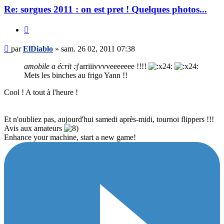
Re: sorgues 2011 : on est pret ! Quelques photos...
Citer
Message
par
ElDiablo
»
sam. 26 02, 2011 07:38
amobile a écrit :
j'arriiivvvveeeeeee !!!!
Mets les binches au frigo Yann !!
Cool ! A tout à l'heure !
Et n'oubliez pas, aujourd'hui samedi après-midi, tournoi flippers !!!
Avis aux amateurs
Enhance your machine, start a new game!