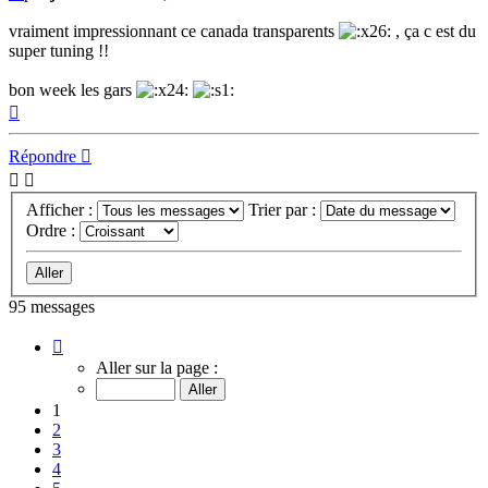
vraiment impressionnant ce canada transparents
, ça c est du
super tuning !!
bon week les gars
Haut
Répondre
Afficher :
Trier par :
Ordre :
95 messages
Page
1
Aller sur la page :
sur
10
1
2
3
4