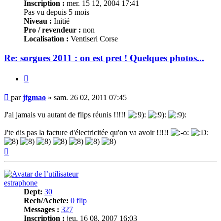
Inscription :
mer. 15 12, 2004 17:41
Pas vu depuis 5 mois
Niveau :
Initié
Pro / revendeur :
non
Localisation :
Ventiseri Corse
Re: sorgues 2011 : on est pret ! Quelques photos...
Citer
Message
par
jfgmao
»
sam. 26 02, 2011 07:45
J'ai jamais vu autant de flips réunis !!!!!
J'te dis pas la facture d'électricitée qu'on va avoir !!!!!
Haut
estraphone
Dept:
30
Rech/Achete:
0 flip
Messages :
327
Inscription :
jeu. 16 08, 2007 16:03