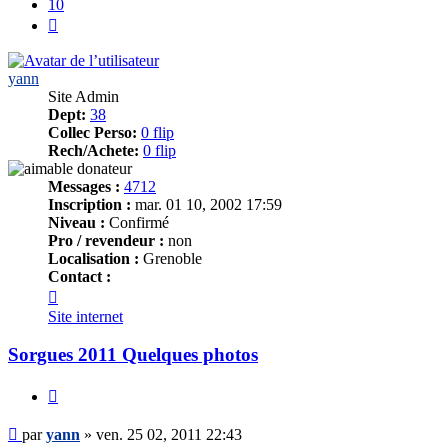
10
Suivant
yann
Site Admin
Dept:
38
Collec Perso:
0 flip
Rech/Achete:
0 flip
Messages :
4712
Inscription :
mar. 01 10, 2002 17:59
Niveau :
Confirmé
Pro / revendeur :
non
Localisation :
Grenoble
Contact :
Contacter
yann
Site internet
Sorgues 2011 Quelques photos
Citer
Message
par
yann
»
ven. 25 02, 2011 22:43