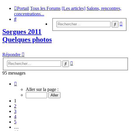
Portail
Tous les Forums
[Les articles]
Salons, rencontres,
concentrations...
Rechercher
Rech
Recherc
avan
Sorgues 2011
Quelques photos
Répondre
Recherche
Rechercher
avancée
95 messages
Page
1
Aller sur la page :
sur
10
1
2
3
4
5
…