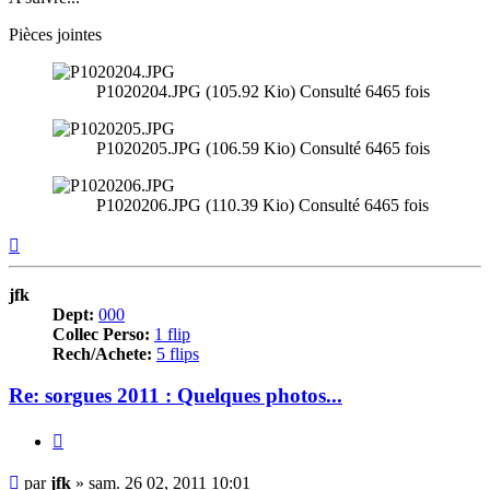
Pièces jointes
P1020204.JPG (105.92 Kio) Consulté 6465 fois
P1020205.JPG (106.59 Kio) Consulté 6465 fois
P1020206.JPG (110.39 Kio) Consulté 6465 fois
Haut
jfk
Dept:
000
Collec Perso:
1 flip
Rech/Achete:
5 flips
Re: sorgues 2011 : Quelques photos...
Citer
Message
par
jfk
»
sam. 26 02, 2011 10:01