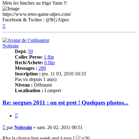
Mets les binches au frigo Yann !!
https://www.retro-game-alpes.com/
Facebook & Twitter : @RGAlpes
Haut
Nobrain
Dept:
59
Collec Perso:
1 flip
Rech/Achete:
0 flip
Messages :
280
Inscription :
jeu. 11 03, 2010 10:33
Pas vu depuis 1 an(s)
Niveau :
Débutant
Localisation :
Lompret
Re: sorgues 2011 : on est pret ! Quelques photos...
Citer
Message
par
Nobrain
»
sam. 26 02, 2011 00:51
Rha la chance bon week end à tous !