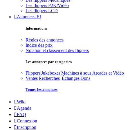
Les flippers Mécaniques
Les flippers P2K/Vidéo
Les flippers LCD
Annonces FJ
Informations
Règles des annonces
Indice des prix
Notation et classement des flippers
Les annonces par catégories
Flippers
|
Jukeboxes
|
Machines à sous
|
Arcades et Vidéo
Ventes
|
Recherches
|
Échanges
|
Dons
Toutes les annonces
Wiki
Agenda
FAQ
Connexion
Inscription