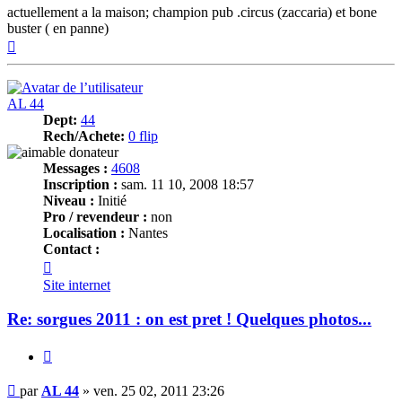
actuellement a la maison; champion pub .circus (zaccaria) et bone
buster ( en panne)
Haut
AL 44
Dept:
44
Rech/Achete:
0 flip
Messages :
4608
Inscription :
sam. 11 10, 2008 18:57
Niveau :
Initié
Pro / revendeur :
non
Localisation :
Nantes
Contact :
Contacter
AL
Site internet
44
Re: sorgues 2011 : on est pret ! Quelques photos...
Citer
Message
par
AL 44
»
ven. 25 02, 2011 23:26