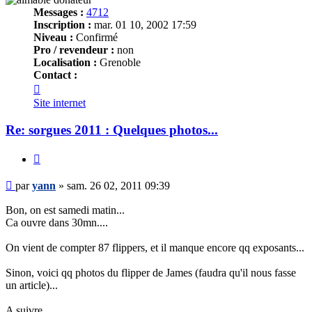
Messages :
4712
Inscription :
mar. 01 10, 2002 17:59
Niveau :
Confirmé
Pro / revendeur :
non
Localisation :
Grenoble
Contact :
Contacter
yann
Site internet
Re: sorgues 2011 : Quelques photos...
Citer
Message
par
yann
»
sam. 26 02, 2011 09:39
Bon, on est samedi matin...
Ca ouvre dans 30mn....
On vient de compter 87 flippers, et il manque encore qq exposants...
Sinon, voici qq photos du flipper de James (faudra qu'il nous fasse
un article)...
A suivre...