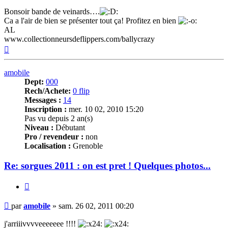
Bonsoir bande de veinards….
Ca a l'air de bien se présenter tout ça! Profitez en bien
AL
www.collectionneursdeflippers.com/ballycrazy
Haut
amobile
Dept:
000
Rech/Achete:
0 flip
Messages :
14
Inscription :
mer. 10 02, 2010 15:20
Pas vu depuis 2 an(s)
Niveau :
Débutant
Pro / revendeur :
non
Localisation :
Grenoble
Re: sorgues 2011 : on est pret ! Quelques photos...
Citer
Message
par
amobile
»
sam. 26 02, 2011 00:20
j'arriiivvvveeeeeee !!!!