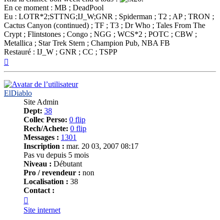
En ce moment : MB ; DeadPool
Eu : LOTR*2;STTNG;IJ_W;GNR ; Spiderman ; T2 ; AP ; TRON ;
Cactus Canyon (continued) ; TF ; T3 ; Dr Who ; Tales From The
Crypt ; Flintstones ; Congo ; NGG ; WCS*2 ; POTC ; CBW ;
Metallica ; Star Trek Stern ; Champion Pub, NBA FB
Restauré : IJ_W ; GNR ; CC ; TSPP
Haut
ElDiablo
Site Admin
Dept:
38
Collec Perso:
0 flip
Rech/Achete:
0 flip
Messages :
1301
Inscription :
mar. 20 03, 2007 08:17
Pas vu depuis 5 mois
Niveau :
Débutant
Pro / revendeur :
non
Localisation :
38
Contact :
Contacter
ElDiablo
Site internet