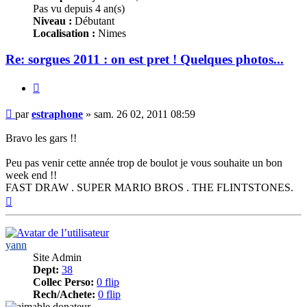
Pas vu depuis 4 an(s)
Niveau :
Débutant
Localisation :
Nimes
Re: sorgues 2011 : on est pret ! Quelques photos...
Citer
Message
par
estraphone
»
sam. 26 02, 2011 08:59
Bravo les gars !!
Peu pas venir cette année trop de boulot je vous souhaite un bon
week end !!
FAST DRAW . SUPER MARIO BROS . THE FLINTSTONES.
Haut
yann
Site Admin
Dept:
38
Collec Perso:
0 flip
Rech/Achete:
0 flip