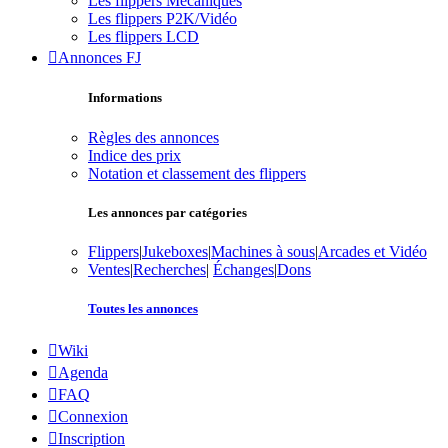
Les flippers Mécaniques
Les flippers P2K/Vidéo
Les flippers LCD
Annonces FJ
Informations
Règles des annonces
Indice des prix
Notation et classement des flippers
Les annonces par catégories
Flippers
|
Jukeboxes
|
Machines à sous
|
Arcades et Vidéo
Ventes
|
Recherches
|
Échanges
|
Dons
Toutes les annonces
Wiki
Agenda
FAQ
Connexion
Inscription