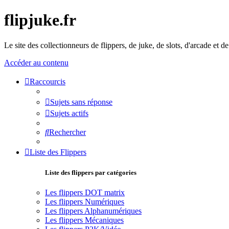
flipjuke.fr
Le site des collectionneurs de flippers, de juke, de slots, d'arcade et d
Accéder au contenu
Raccourcis
Sujets sans réponse
Sujets actifs
Rechercher
Liste des Flippers
Liste des flippers par catégories
Les flippers DOT matrix
Les flippers Numériques
Les flippers Alphanumériques
Les flippers Mécaniques