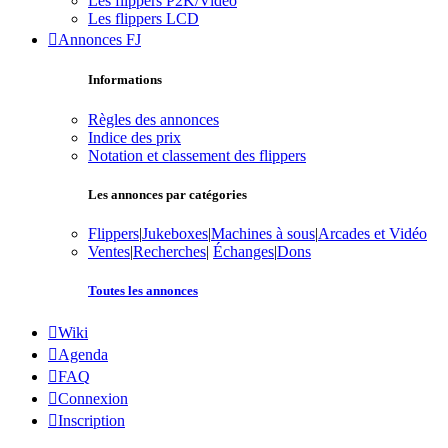
Les flippers P2K/Vidéo
Les flippers LCD
Annonces FJ
Informations
Règles des annonces
Indice des prix
Notation et classement des flippers
Les annonces par catégories
Flippers
|
Jukeboxes
|
Machines à sous
|
Arcades et Vidéo
Ventes
|
Recherches
|
Échanges
|
Dons
Toutes les annonces
Wiki
Agenda
FAQ
Connexion
Inscription