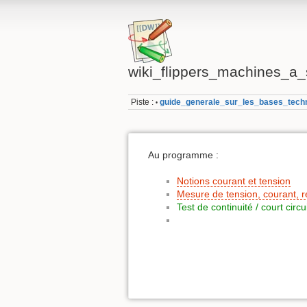
wiki_flippers_machines_a
Piste :
guide_generale_sur_les_bases_tech
•
Au programme :
Notions courant et tension
Mesure de tension, courant, r
Test de continuité / court circui