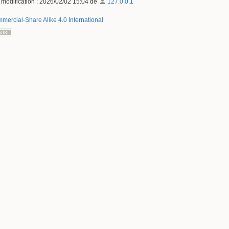
 modification :
2026/02/02 15:04
de
127.0.0.1
mercial-Share Alike 4.0 International