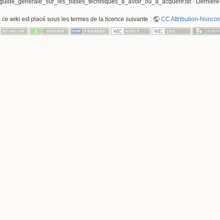
guide_generale_sur_les_bases_techniques_a_avoir_ou_a_acquerir.txt
· Dernière
 ce wiki est placé sous les termes de la licence suivante :
CC Attribution-Noncom