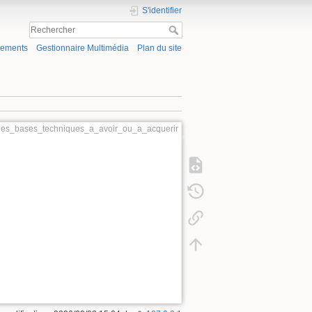
S'identifier
gements
Gestionnaire Multimédia
Plan du site
les_bases_techniques_a_avoir_ou_a_acquerir