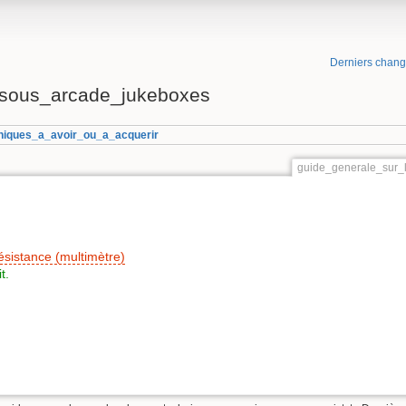
Derniers chan
_sous_arcade_jukeboxes
niques_a_avoir_ou_a_acquerir
guide_generale_sur_
ésistance (multimètre)
t.