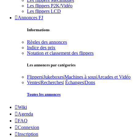
Les flippers Mécaniques
Les flippers P2K/Vidéo
Les flippers LCD
Annonces FJ
Informations
Règles des annonces
Indice des prix
Notation et classement des flippers
Les annonces par catégories
Flippers
|
Jukeboxes
|
Machines à sous
|
Arcades et Vidéo
Ventes
|
Recherches
|
Échanges
|
Dons
Toutes les annonces
Wiki
Agenda
FAQ
Connexion
Inscription