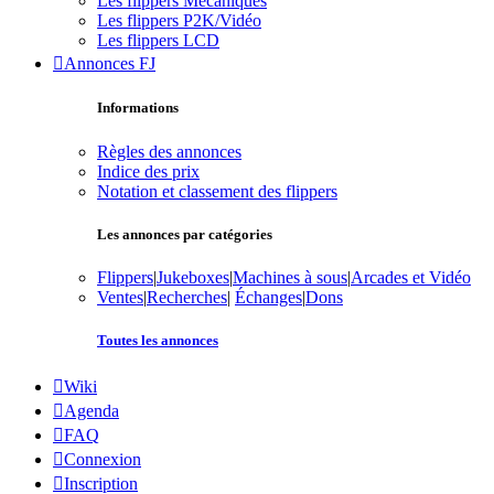
Les flippers Mécaniques
Les flippers P2K/Vidéo
Les flippers LCD
Annonces FJ
Informations
Règles des annonces
Indice des prix
Notation et classement des flippers
Les annonces par catégories
Flippers
|
Jukeboxes
|
Machines à sous
|
Arcades et Vidéo
Ventes
|
Recherches
|
Échanges
|
Dons
Toutes les annonces
Wiki
Agenda
FAQ
Connexion
Inscription