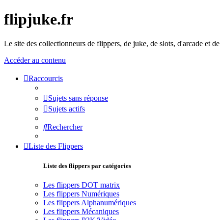
flipjuke.fr
Le site des collectionneurs de flippers, de juke, de slots, d'arcade et d
Accéder au contenu
Raccourcis
Sujets sans réponse
Sujets actifs
Rechercher
Liste des Flippers
Liste des flippers par catégories
Les flippers DOT matrix
Les flippers Numériques
Les flippers Alphanumériques
Les flippers Mécaniques