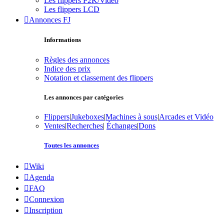
Les flippers P2K/Vidéo
Les flippers LCD
Annonces FJ
Informations
Règles des annonces
Indice des prix
Notation et classement des flippers
Les annonces par catégories
Flippers
|
Jukeboxes
|
Machines à sous
|
Arcades et Vidéo
Ventes
|
Recherches
|
Échanges
|
Dons
Toutes les annonces
Wiki
Agenda
FAQ
Connexion
Inscription