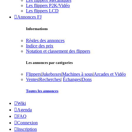
Les flippers Mécaniques
Les flippers P2K/Vidéo
Les flippers LCD
Annonces FJ
Informations
Règles des annonces
Indice des prix
Notation et classement des flippers
Les annonces par catégories
Flippers
|
Jukeboxes
|
Machines à sous
|
Arcades et Vidéo
Ventes
|
Recherches
|
Échanges
|
Dons
Toutes les annonces
Wiki
Agenda
FAQ
Connexion
Inscription