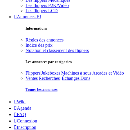
Les flippers Mécaniques
Les flippers P2K/Vidéo
Les flippers LCD
Annonces FJ
Informations
Règles des annonces
Indice des prix
Notation et classement des flippers
Les annonces par catégories
Flippers
|
Jukeboxes
|
Machines à sous
|
Arcades et Vidéo
Ventes
|
Recherches
|
Échanges
|
Dons
Toutes les annonces
Wiki
Agenda
FAQ
Connexion
Inscription