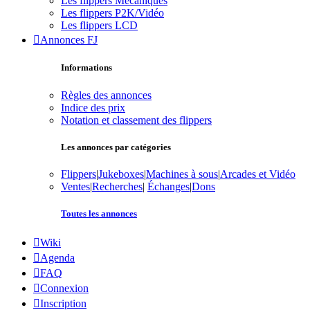
Les flippers Mécaniques
Les flippers P2K/Vidéo
Les flippers LCD
Annonces FJ
Informations
Règles des annonces
Indice des prix
Notation et classement des flippers
Les annonces par catégories
Flippers
|
Jukeboxes
|
Machines à sous
|
Arcades et Vidéo
Ventes
|
Recherches
|
Échanges
|
Dons
Toutes les annonces
Wiki
Agenda
FAQ
Connexion
Inscription