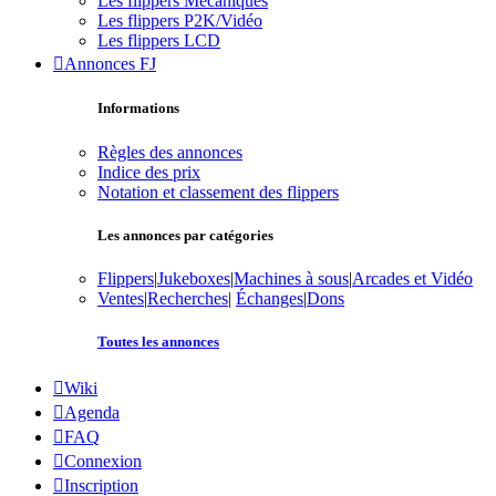
Les flippers Mécaniques
Les flippers P2K/Vidéo
Les flippers LCD
Annonces FJ
Informations
Règles des annonces
Indice des prix
Notation et classement des flippers
Les annonces par catégories
Flippers
|
Jukeboxes
|
Machines à sous
|
Arcades et Vidéo
Ventes
|
Recherches
|
Échanges
|
Dons
Toutes les annonces
Wiki
Agenda
FAQ
Connexion
Inscription