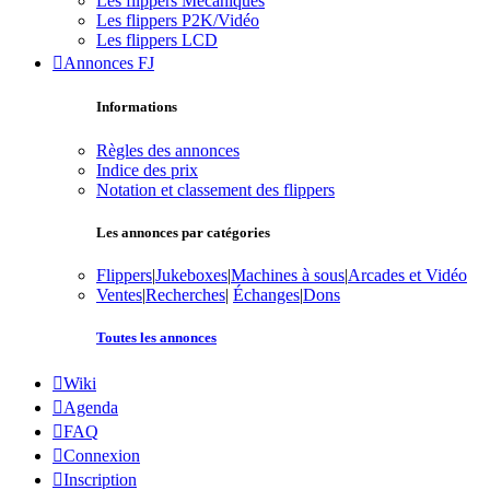
Les flippers Mécaniques
Les flippers P2K/Vidéo
Les flippers LCD
Annonces FJ
Informations
Règles des annonces
Indice des prix
Notation et classement des flippers
Les annonces par catégories
Flippers
|
Jukeboxes
|
Machines à sous
|
Arcades et Vidéo
Ventes
|
Recherches
|
Échanges
|
Dons
Toutes les annonces
Wiki
Agenda
FAQ
Connexion
Inscription