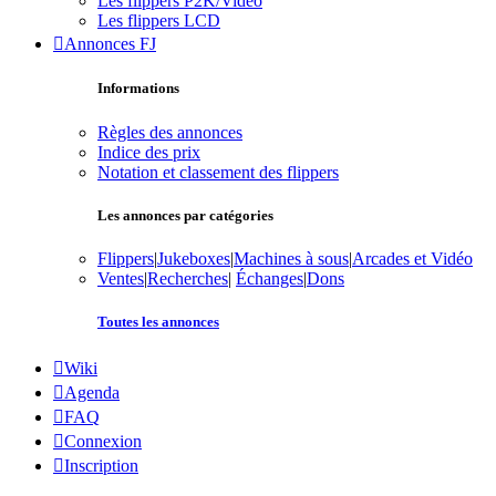
Les flippers P2K/Vidéo
Les flippers LCD
Annonces FJ
Informations
Règles des annonces
Indice des prix
Notation et classement des flippers
Les annonces par catégories
Flippers
|
Jukeboxes
|
Machines à sous
|
Arcades et Vidéo
Ventes
|
Recherches
|
Échanges
|
Dons
Toutes les annonces
Wiki
Agenda
FAQ
Connexion
Inscription