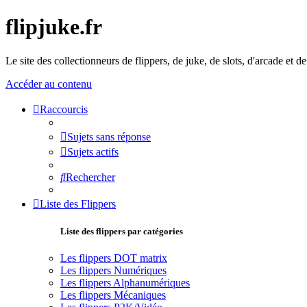
flipjuke.fr
Le site des collectionneurs de flippers, de juke, de slots, d'arcade et d
Accéder au contenu
Raccourcis
Sujets sans réponse
Sujets actifs
Rechercher
Liste des Flippers
Liste des flippers par catégories
Les flippers DOT matrix
Les flippers Numériques
Les flippers Alphanumériques
Les flippers Mécaniques