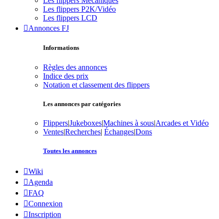
Les flippers Mécaniques
Les flippers P2K/Vidéo
Les flippers LCD
Annonces FJ
Informations
Règles des annonces
Indice des prix
Notation et classement des flippers
Les annonces par catégories
Flippers
|
Jukeboxes
|
Machines à sous
|
Arcades et Vidéo
Ventes
|
Recherches
|
Échanges
|
Dons
Toutes les annonces
Wiki
Agenda
FAQ
Connexion
Inscription