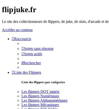
flipjuke.fr
Le site des collectionneurs de flippers, de juke, de slots, d'arcade et d
Accéder au contenu
Raccourcis
Sujets sans réponse
Sujets actifs
Rechercher
Liste des Flippers
Liste des flippers par catégories
Les flippers DOT matrix
Les flippers Numériques
Les flippers Alphanumériques
Les flippers Mécaniques