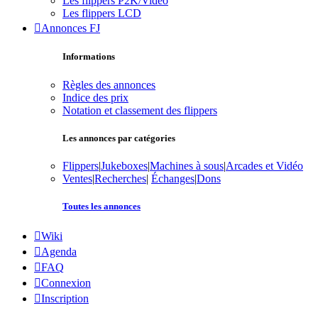
Les flippers P2K/Vidéo
Les flippers LCD
Annonces FJ
Informations
Règles des annonces
Indice des prix
Notation et classement des flippers
Les annonces par catégories
Flippers
|
Jukeboxes
|
Machines à sous
|
Arcades et Vidéo
Ventes
|
Recherches
|
Échanges
|
Dons
Toutes les annonces
Wiki
Agenda
FAQ
Connexion
Inscription