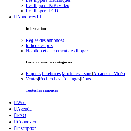
Les flippers Mécaniques
Les flippers P2K/Vidéo
Les flippers LCD
Annonces FJ
Informations
Règles des annonces
Indice des prix
Notation et classement des flippers
Les annonces par catégories
Flippers
|
Jukeboxes
|
Machines à sous
|
Arcades et Vidéo
Ventes
|
Recherches
|
Échanges
|
Dons
Toutes les annonces
Wiki
Agenda
FAQ
Connexion
Inscription