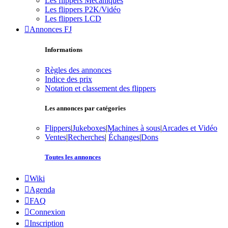
Les flippers Mécaniques
Les flippers P2K/Vidéo
Les flippers LCD
Annonces FJ
Informations
Règles des annonces
Indice des prix
Notation et classement des flippers
Les annonces par catégories
Flippers
|
Jukeboxes
|
Machines à sous
|
Arcades et Vidéo
Ventes
|
Recherches
|
Échanges
|
Dons
Toutes les annonces
Wiki
Agenda
FAQ
Connexion
Inscription