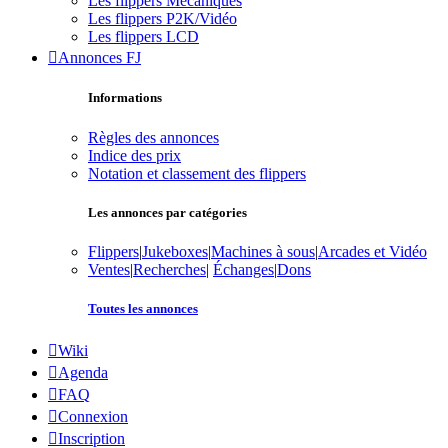
Les flippers Mécaniques
Les flippers P2K/Vidéo
Les flippers LCD
Annonces FJ
Informations
Règles des annonces
Indice des prix
Notation et classement des flippers
Les annonces par catégories
Flippers
|
Jukeboxes
|
Machines à sous
|
Arcades et Vidéo
Ventes
|
Recherches
|
Échanges
|
Dons
Toutes les annonces
Wiki
Agenda
FAQ
Connexion
Inscription