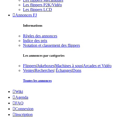
Les flippers Mécaniques
Les flippers P2K/Vidéo
Les flippers LCD
Annonces FJ
Informations
Règles des annonces
Indice des prix
Notation et classement des flippers
Les annonces par catégories
Flippers
|
Jukeboxes
|
Machines à sous
|
Arcades et Vidéo
Ventes
|
Recherches
|
Échanges
|
Dons
Toutes les annonces
Wiki
Agenda
FAQ
Connexion
Inscription