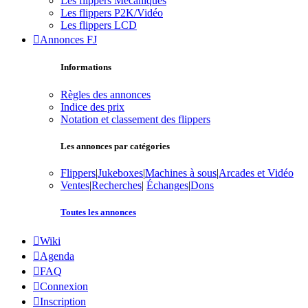
Les flippers Mécaniques
Les flippers P2K/Vidéo
Les flippers LCD
Annonces FJ
Informations
Règles des annonces
Indice des prix
Notation et classement des flippers
Les annonces par catégories
Flippers
|
Jukeboxes
|
Machines à sous
|
Arcades et Vidéo
Ventes
|
Recherches
|
Échanges
|
Dons
Toutes les annonces
Wiki
Agenda
FAQ
Connexion
Inscription