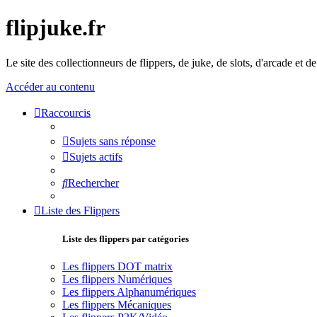
flipjuke.fr
Le site des collectionneurs de flippers, de juke, de slots, d'arcade et d
Accéder au contenu
Raccourcis
Sujets sans réponse
Sujets actifs
Rechercher
Liste des Flippers
Liste des flippers par catégories
Les flippers DOT matrix
Les flippers Numériques
Les flippers Alphanumériques
Les flippers Mécaniques