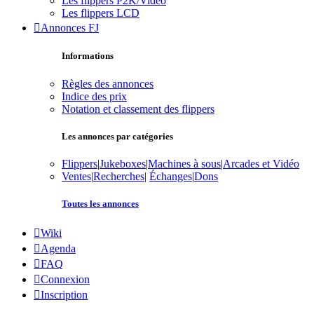
Les flippers P2K/Vidéo
Les flippers LCD
Annonces FJ
Informations
Règles des annonces
Indice des prix
Notation et classement des flippers
Les annonces par catégories
Flippers
|
Jukeboxes
|
Machines à sous
|
Arcades et Vidéo
Ventes
|
Recherches
|
Échanges
|
Dons
Toutes les annonces
Wiki
Agenda
FAQ
Connexion
Inscription