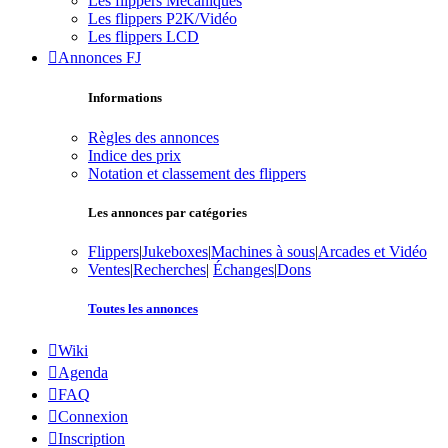
Les flippers Mécaniques
Les flippers P2K/Vidéo
Les flippers LCD
Annonces FJ
Informations
Règles des annonces
Indice des prix
Notation et classement des flippers
Les annonces par catégories
Flippers
|
Jukeboxes
|
Machines à sous
|
Arcades et Vidéo
Ventes
|
Recherches
|
Échanges
|
Dons
Toutes les annonces
Wiki
Agenda
FAQ
Connexion
Inscription