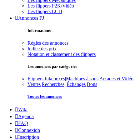
Les flippers Mécaniques
Les flippers P2K/Vidéo
Les flippers LCD
Annonces FJ
Informations
Règles des annonces
Indice des prix
Notation et classement des flippers
Les annonces par catégories
Flippers
|
Jukeboxes
|
Machines à sous
|
Arcades et Vidéo
Ventes
|
Recherches
|
Échanges
|
Dons
Toutes les annonces
Wiki
Agenda
FAQ
Connexion
Inscription