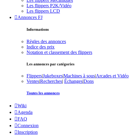
Les flippers Mécaniques
Les flippers P2K/Vidéo
Les flippers LCD
Annonces FJ
Informations
Règles des annonces
Indice des prix
Notation et classement des flippers
Les annonces par catégories
Flippers
|
Jukeboxes
|
Machines à sous
|
Arcades et Vidéo
Ventes
|
Recherches
|
Échanges
|
Dons
Toutes les annonces
Wiki
Agenda
FAQ
Connexion
Inscription