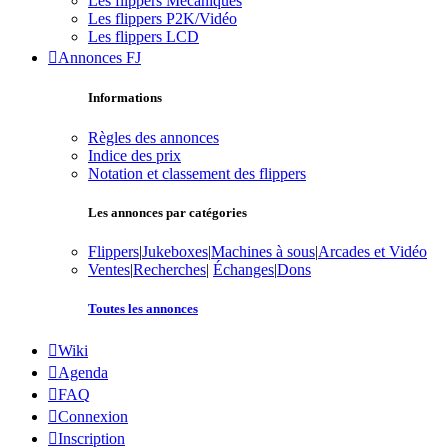
Les flippers Mécaniques
Les flippers P2K/Vidéo
Les flippers LCD
Annonces FJ
Informations
Règles des annonces
Indice des prix
Notation et classement des flippers
Les annonces par catégories
Flippers
|
Jukeboxes
|
Machines à sous
|
Arcades et Vidéo
Ventes
|
Recherches
|
Échanges
|
Dons
Toutes les annonces
Wiki
Agenda
FAQ
Connexion
Inscription