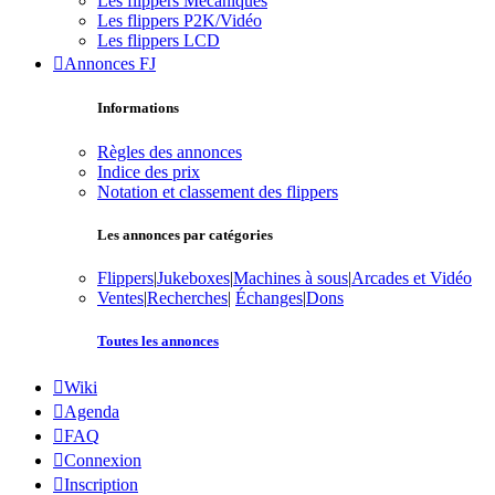
Les flippers Mécaniques
Les flippers P2K/Vidéo
Les flippers LCD
Annonces FJ
Informations
Règles des annonces
Indice des prix
Notation et classement des flippers
Les annonces par catégories
Flippers
|
Jukeboxes
|
Machines à sous
|
Arcades et Vidéo
Ventes
|
Recherches
|
Échanges
|
Dons
Toutes les annonces
Wiki
Agenda
FAQ
Connexion
Inscription