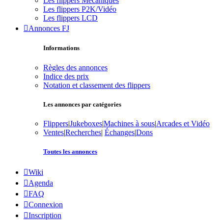
Les flippers Mécaniques
Les flippers P2K/Vidéo
Les flippers LCD
Annonces FJ
Informations
Règles des annonces
Indice des prix
Notation et classement des flippers
Les annonces par catégories
Flippers
|
Jukeboxes
|
Machines à sous
|
Arcades et Vidéo
Ventes
|
Recherches
|
Échanges
|
Dons
Toutes les annonces
Wiki
Agenda
FAQ
Connexion
Inscription