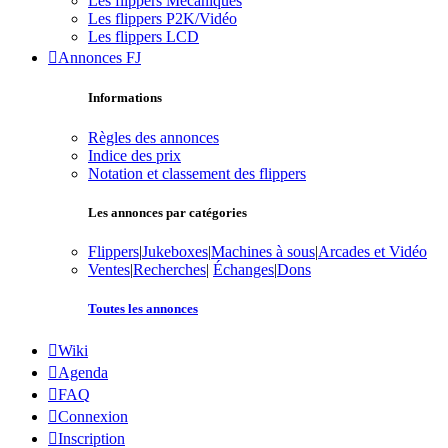
Les flippers Mécaniques
Les flippers P2K/Vidéo
Les flippers LCD
Annonces FJ
Informations
Règles des annonces
Indice des prix
Notation et classement des flippers
Les annonces par catégories
Flippers
|
Jukeboxes
|
Machines à sous
|
Arcades et Vidéo
Ventes
|
Recherches
|
Échanges
|
Dons
Toutes les annonces
Wiki
Agenda
FAQ
Connexion
Inscription