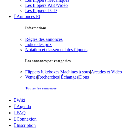
Les flippers Mécaniques
Les flippers P2K/Vidéo
Les flippers LCD
Annonces FJ
Informations
Règles des annonces
Indice des prix
Notation et classement des flippers
Les annonces par catégories
Flippers
|
Jukeboxes
|
Machines à sous
|
Arcades et Vidéo
Ventes
|
Recherches
|
Échanges
|
Dons
Toutes les annonces
Wiki
Agenda
FAQ
Connexion
Inscription