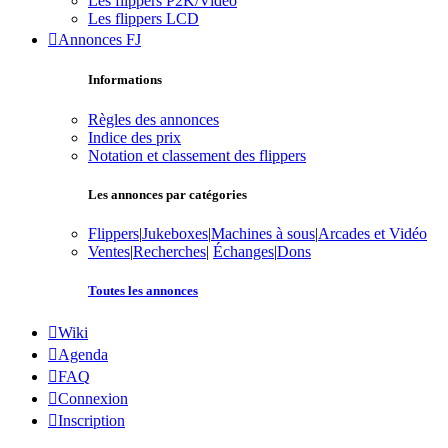
Les flippers P2K/Vidéo
Les flippers LCD
Annonces FJ
Informations
Règles des annonces
Indice des prix
Notation et classement des flippers
Les annonces par catégories
Flippers
|
Jukeboxes
|
Machines à sous
|
Arcades et Vidéo
Ventes
|
Recherches
|
Échanges
|
Dons
Toutes les annonces
Wiki
Agenda
FAQ
Connexion
Inscription