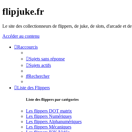
flipjuke.fr
Le site des collectionneurs de flippers, de juke, de slots, d'arcade et d
Accéder au contenu
Raccourcis
Sujets sans réponse
Sujets actifs
Rechercher
Liste des Flippers
Liste des flippers par catégories
Les flippers DOT matrix
Les flippers Numériques
Les flippers Alphanumériques
Les flippers Mécaniques