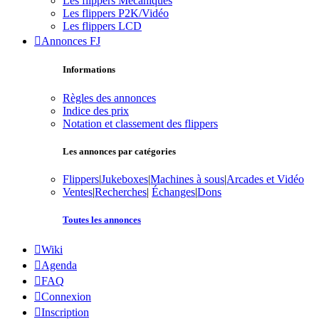
Les flippers Mécaniques
Les flippers P2K/Vidéo
Les flippers LCD
Annonces FJ
Informations
Règles des annonces
Indice des prix
Notation et classement des flippers
Les annonces par catégories
Flippers
|
Jukeboxes
|
Machines à sous
|
Arcades et Vidéo
Ventes
|
Recherches
|
Échanges
|
Dons
Toutes les annonces
Wiki
Agenda
FAQ
Connexion
Inscription