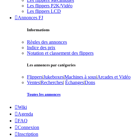
Les flippers Mécaniques
Les flippers P2K/Vidéo
Les flippers LCD
Annonces FJ
Informations
Règles des annonces
Indice des prix
Notation et classement des flippers
Les annonces par catégories
Flippers
|
Jukeboxes
|
Machines à sous
|
Arcades et Vidéo
Ventes
|
Recherches
|
Échanges
|
Dons
Toutes les annonces
Wiki
Agenda
FAQ
Connexion
Inscription