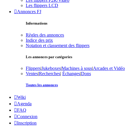
Les flippers P2K/Vidéo
Les flippers LCD
Annonces FJ
Informations
Règles des annonces
Indice des prix
Notation et classement des flippers
Les annonces par catégories
Flippers
|
Jukeboxes
|
Machines à sous
|
Arcades et Vidéo
Ventes
|
Recherches
|
Échanges
|
Dons
Toutes les annonces
Wiki
Agenda
FAQ
Connexion
Inscription