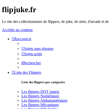
flipjuke.fr
Le site des collectionneurs de flippers, de juke, de slots, d'arcade et d
Accéder au contenu
Raccourcis
Sujets sans réponse
Sujets actifs
Rechercher
Liste des Flippers
Liste des flippers par catégories
Les flippers DOT matrix
Les flippers Numériques
Les flippers Alphanumériques
Les flippers Mécaniques