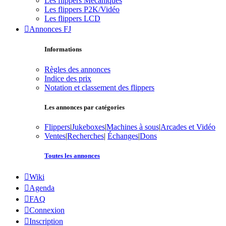
Les flippers Mécaniques
Les flippers P2K/Vidéo
Les flippers LCD
Annonces FJ
Informations
Règles des annonces
Indice des prix
Notation et classement des flippers
Les annonces par catégories
Flippers
|
Jukeboxes
|
Machines à sous
|
Arcades et Vidéo
Ventes
|
Recherches
|
Échanges
|
Dons
Toutes les annonces
Wiki
Agenda
FAQ
Connexion
Inscription