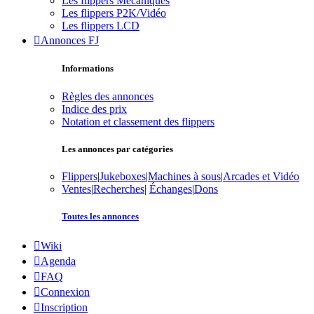
Les flippers Mécaniques
Les flippers P2K/Vidéo
Les flippers LCD
Annonces FJ
Informations
Règles des annonces
Indice des prix
Notation et classement des flippers
Les annonces par catégories
Flippers
|
Jukeboxes
|
Machines à sous
|
Arcades et Vidéo
Ventes
|
Recherches
|
Échanges
|
Dons
Toutes les annonces
Wiki
Agenda
FAQ
Connexion
Inscription