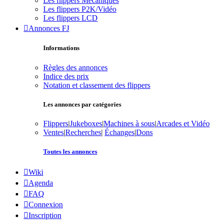
Les flippers Mécaniques
Les flippers P2K/Vidéo
Les flippers LCD
Annonces FJ
Informations
Règles des annonces
Indice des prix
Notation et classement des flippers
Les annonces par catégories
Flippers
|
Jukeboxes
|
Machines à sous
|
Arcades et Vidéo
Ventes
|
Recherches
|
Échanges
|
Dons
Toutes les annonces
Wiki
Agenda
FAQ
Connexion
Inscription