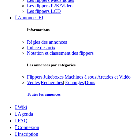
Les flippers Mécaniques
Les flippers P2K/Vidéo
Les flippers LCD
Annonces FJ
Informations
Règles des annonces
Indice des prix
Notation et classement des flippers
Les annonces par catégories
Flippers
|
Jukeboxes
|
Machines à sous
|
Arcades et Vidéo
Ventes
|
Recherches
|
Échanges
|
Dons
Toutes les annonces
Wiki
Agenda
FAQ
Connexion
Inscription