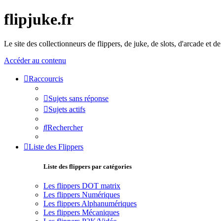
flipjuke.fr
Le site des collectionneurs de flippers, de juke, de slots, d'arcade et d
Accéder au contenu
Raccourcis
Sujets sans réponse
Sujets actifs
Rechercher
Liste des Flippers
Liste des flippers par catégories
Les flippers DOT matrix
Les flippers Numériques
Les flippers Alphanumériques
Les flippers Mécaniques