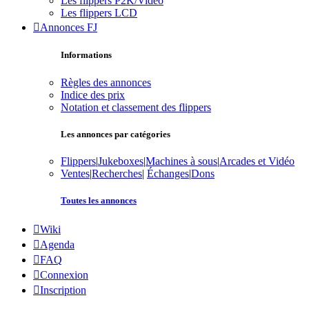
Les flippers P2K/Vidéo
Les flippers LCD
Annonces FJ
Informations
Règles des annonces
Indice des prix
Notation et classement des flippers
Les annonces par catégories
Flippers
|
Jukeboxes
|
Machines à sous
|
Arcades et Vidéo
Ventes
|
Recherches
|
Échanges
|
Dons
Toutes les annonces
Wiki
Agenda
FAQ
Connexion
Inscription