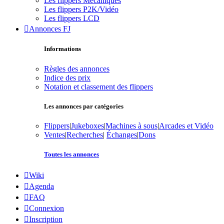
Les flippers Mécaniques
Les flippers P2K/Vidéo
Les flippers LCD
Annonces FJ
Informations
Règles des annonces
Indice des prix
Notation et classement des flippers
Les annonces par catégories
Flippers
|
Jukeboxes
|
Machines à sous
|
Arcades et Vidéo
Ventes
|
Recherches
|
Échanges
|
Dons
Toutes les annonces
Wiki
Agenda
FAQ
Connexion
Inscription