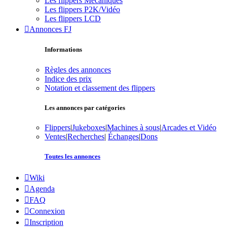
Les flippers Mécaniques
Les flippers P2K/Vidéo
Les flippers LCD
Annonces FJ
Informations
Règles des annonces
Indice des prix
Notation et classement des flippers
Les annonces par catégories
Flippers
|
Jukeboxes
|
Machines à sous
|
Arcades et Vidéo
Ventes
|
Recherches
|
Échanges
|
Dons
Toutes les annonces
Wiki
Agenda
FAQ
Connexion
Inscription