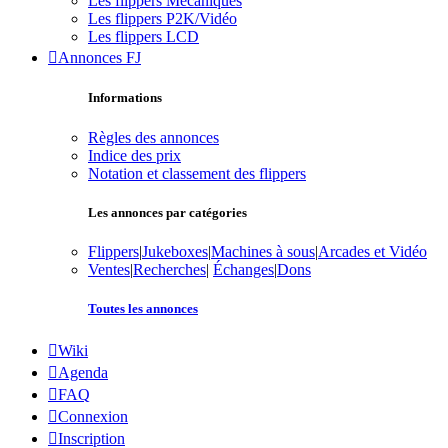
Les flippers Mécaniques
Les flippers P2K/Vidéo
Les flippers LCD
Annonces FJ
Informations
Règles des annonces
Indice des prix
Notation et classement des flippers
Les annonces par catégories
Flippers
|
Jukeboxes
|
Machines à sous
|
Arcades et Vidéo
Ventes
|
Recherches
|
Échanges
|
Dons
Toutes les annonces
Wiki
Agenda
FAQ
Connexion
Inscription