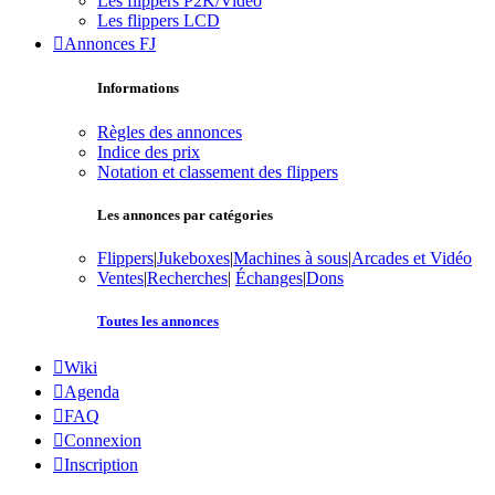
Les flippers P2K/Vidéo
Les flippers LCD
Annonces FJ
Informations
Règles des annonces
Indice des prix
Notation et classement des flippers
Les annonces par catégories
Flippers
|
Jukeboxes
|
Machines à sous
|
Arcades et Vidéo
Ventes
|
Recherches
|
Échanges
|
Dons
Toutes les annonces
Wiki
Agenda
FAQ
Connexion
Inscription