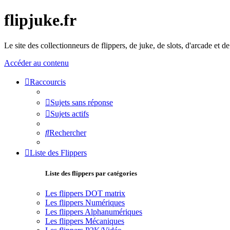
flipjuke.fr
Le site des collectionneurs de flippers, de juke, de slots, d'arcade et d
Accéder au contenu
Raccourcis
Sujets sans réponse
Sujets actifs
Rechercher
Liste des Flippers
Liste des flippers par catégories
Les flippers DOT matrix
Les flippers Numériques
Les flippers Alphanumériques
Les flippers Mécaniques