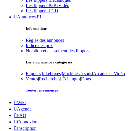
Les flippers Mécaniques
Les flippers P2K/Vidéo
Les flippers LCD
Annonces FJ
Informations
Règles des annonces
Indice des prix
Notation et classement des flippers
Les annonces par catégories
Flippers
|
Jukeboxes
|
Machines à sous
|
Arcades et Vidéo
Ventes
|
Recherches
|
Échanges
|
Dons
Toutes les annonces
Wiki
Agenda
FAQ
Connexion
Inscription