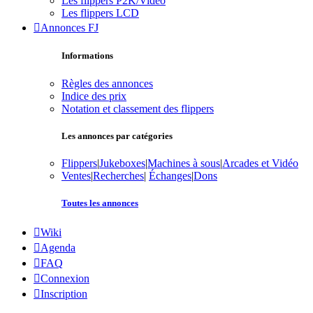
Les flippers P2K/Vidéo
Les flippers LCD
Annonces FJ
Informations
Règles des annonces
Indice des prix
Notation et classement des flippers
Les annonces par catégories
Flippers
|
Jukeboxes
|
Machines à sous
|
Arcades et Vidéo
Ventes
|
Recherches
|
Échanges
|
Dons
Toutes les annonces
Wiki
Agenda
FAQ
Connexion
Inscription