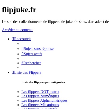
flipjuke.fr
Le site des collectionneurs de flippers, de juke, de slots, d'arcade et d
Accéder au contenu
Raccourcis
Sujets sans réponse
Sujets actifs
Rechercher
Liste des Flippers
Liste des flippers par catégories
Les flippers DOT matrix
Les flippers Numériques
Les flippers Alphanumériques
Les flippers Mécaniques