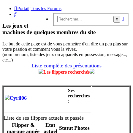
Portail
Tous les Forums
Rechercher
Rech
Recherc
avan
Les jeux et
machines de quelques membres du site
Le but de cette page est de vous permettre d'en dire un peu plus sur
votre passion et comment vous la vivez.
(nom prenom, liste des jeux ou appareils en possession, message...,
etc...)
Liste complète des présentations
Les flippers recherchés
Ses
recherches
Cyril06
:
Liste de ses flippers actuels et passés
Flipper &
Etat
Statut
Photos
marque année
actuel