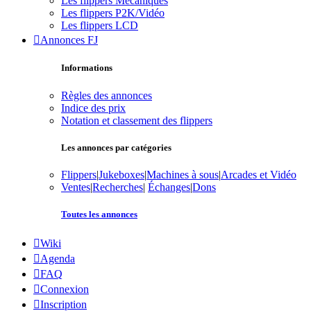
Les flippers Mécaniques
Les flippers P2K/Vidéo
Les flippers LCD
Annonces FJ
Informations
Règles des annonces
Indice des prix
Notation et classement des flippers
Les annonces par catégories
Flippers
|
Jukeboxes
|
Machines à sous
|
Arcades et Vidéo
Ventes
|
Recherches
|
Échanges
|
Dons
Toutes les annonces
Wiki
Agenda
FAQ
Connexion
Inscription